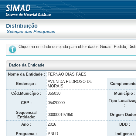
Distribuição
Seleção das Pesquisas
Clique na entidade desejada para obter dados Gerais, Pedido, Dis
Dados da Entidade
Nome da Entidade :
FERNAO DIAS PAES
AVENIDA PEDROSO DE
Endereço :
Complemento
MORAIS
Cód.Município :
355030
Município :
Tipo Localiza
CEP :
05420000
:
Sequencial
000000197950
Origem Dados
Entidade:
Ano :
2016
DDD :
Programa :
PNLD
Indígena :