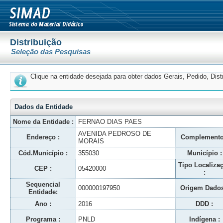
Distribuição
Seleção das Pesquisas
Clique na entidade desejada para obter dados Gerais, Pedido, Dis
Dados da Entidade
Nome da Entidade :
FERNAO DIAS PAES
AVENIDA PEDROSO DE
Endereço :
Complemento
MORAIS
Cód.Município :
355030
Município :
Tipo Localiza
CEP :
05420000
:
Sequencial
000000197950
Origem Dados
Entidade:
Ano :
2016
DDD :
Programa :
PNLD
Indígena :