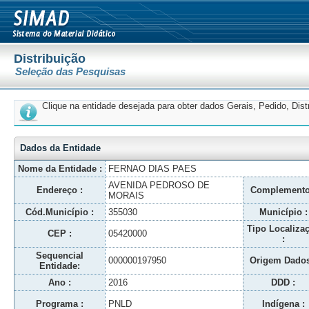
Distribuição
Seleção das Pesquisas
Clique na entidade desejada para obter dados Gerais, Pedido, Dis
Dados da Entidade
Nome da Entidade :
FERNAO DIAS PAES
AVENIDA PEDROSO DE
Endereço :
Complemento
MORAIS
Cód.Município :
355030
Município :
Tipo Localiza
CEP :
05420000
:
Sequencial
000000197950
Origem Dados
Entidade:
Ano :
2016
DDD :
Programa :
PNLD
Indígena :