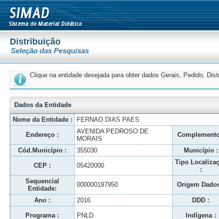
Distribuição
Seleção das Pesquisas
Clique na entidade desejada para obter dados Gerais, Pedido, Dis
Dados da Entidade
Nome da Entidade :
FERNAO DIAS PAES
AVENIDA PEDROSO DE
Endereço :
Complemento
MORAIS
Cód.Município :
355030
Município :
Tipo Localiza
CEP :
05420000
:
Sequencial
000000197950
Origem Dados
Entidade:
Ano :
2016
DDD :
Programa :
PNLD
Indígena :