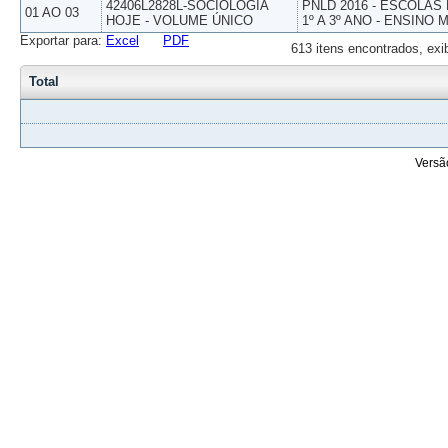
42406L2828L-SOCIOLOGIA
PNLD 2016 - ESCOLAS
01 AO 03
HOJE - VOLUME ÚNICO
1º A 3º ANO - ENSINO 
Exportar para:
Excel
PDF
613 itens encontrados, exi
Total
Versã