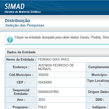
Distribuição
Seleção das Pesquisas
Clique na entidade desejada para obter dados Gerais, Pedido, Dis
Dados da Entidade
Nome da Entidade :
FERNAO DIAS PAES
AVENIDA PEDROSO DE
Endereço :
Complemento
MORAIS
Cód.Município :
355030
Município :
Tipo Localiza
CEP :
05420000
:
Sequencial
000000197950
Origem Dados
Entidade:
Ano :
2016
DDD :
Programa :
PNLD
Indígena :