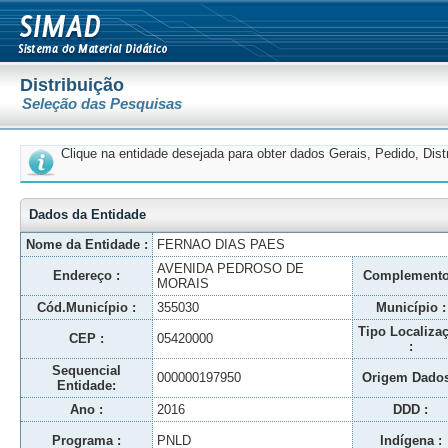
Distribuição
Seleção das Pesquisas
Clique na entidade desejada para obter dados Gerais, Pedido, Dis
Dados da Entidade
Nome da Entidade :
FERNAO DIAS PAES
AVENIDA PEDROSO DE
Endereço :
Complemento
MORAIS
Cód.Município :
355030
Município :
Tipo Localiza
CEP :
05420000
:
Sequencial
000000197950
Origem Dados
Entidade:
Ano :
2016
DDD :
Programa :
PNLD
Indígena :