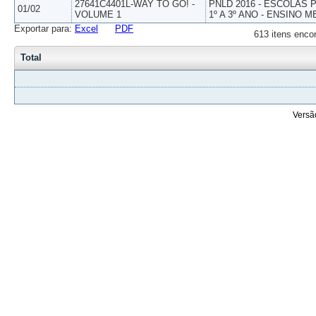
27641C4401L-WAY TO GO! -
PNLD 2016 - ESCOLAS
01/02
VOLUME 1
1º A 3º ANO - ENSINO M
Exportar para:
Excel
PDF
613 itens enco
Total
Versã