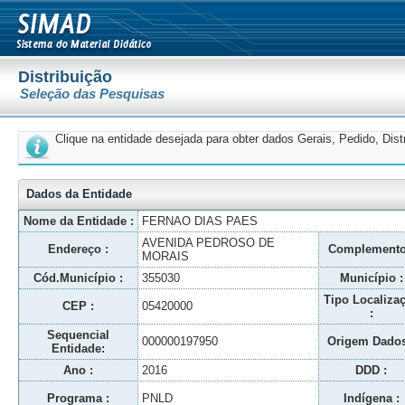
Distribuição
Seleção das Pesquisas
Clique na entidade desejada para obter dados Gerais, Pedido, Dis
Dados da Entidade
Nome da Entidade :
FERNAO DIAS PAES
AVENIDA PEDROSO DE
Endereço :
Complemento
MORAIS
Cód.Município :
355030
Município :
Tipo Localiza
CEP :
05420000
:
Sequencial
000000197950
Origem Dados
Entidade:
Ano :
2016
DDD :
Programa :
PNLD
Indígena :