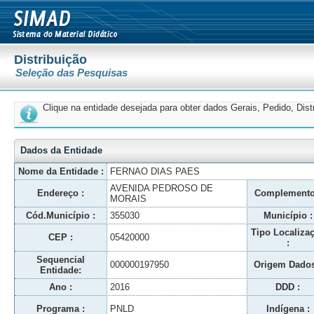
Distribuição
Seleção das Pesquisas
Clique na entidade desejada para obter dados Gerais, Pedido, Dis
Dados da Entidade
Nome da Entidade :
FERNAO DIAS PAES
AVENIDA PEDROSO DE
Endereço :
Complemento
MORAIS
Cód.Município :
355030
Município :
Tipo Localiza
CEP :
05420000
:
Sequencial
000000197950
Origem Dados
Entidade:
Ano :
2016
DDD :
Programa :
PNLD
Indígena :