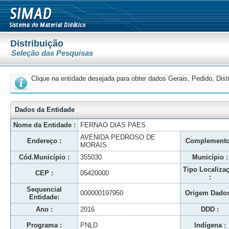
Distribuição
Seleção das Pesquisas
Clique na entidade desejada para obter dados Gerais, Pedido, Dis
Dados da Entidade
Nome da Entidade :
FERNAO DIAS PAES
AVENIDA PEDROSO DE
Endereço :
Complemento
MORAIS
Cód.Município :
355030
Município :
Tipo Localiza
CEP :
05420000
:
Sequencial
000000197950
Origem Dados
Entidade:
Ano :
2016
DDD :
Programa :
PNLD
Indígena :