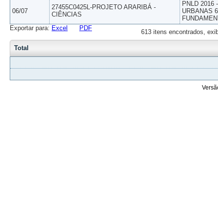
PNLD 2016
27455C0425L-PROJETO ARARIBÁ -
06/07
URBANAS 6º
CIÊNCIAS
FUNDAMEN
Exportar para:
Excel
PDF
613 itens encontrados, exi
Total
Versã