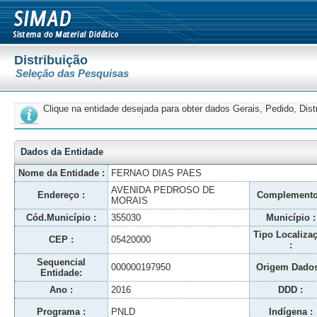
Distribuição
Seleção das Pesquisas
Clique na entidade desejada para obter dados Gerais, Pedido, Dis
Dados da Entidade
Nome da Entidade :
FERNAO DIAS PAES
AVENIDA PEDROSO DE
Endereço :
Complemento
MORAIS
Cód.Município :
355030
Município :
Tipo Localiza
CEP :
05420000
:
Sequencial
000000197950
Origem Dados
Entidade:
Ano :
2016
DDD :
Programa :
PNLD
Indígena :