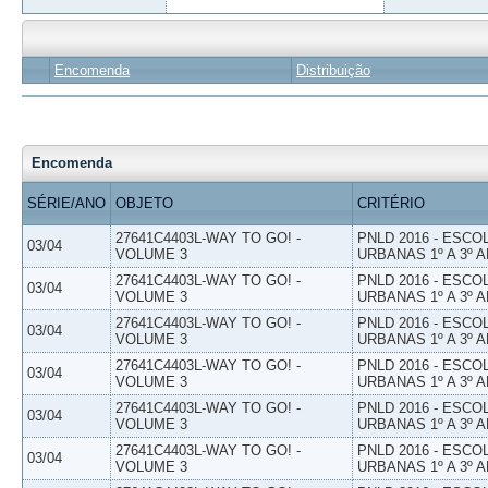
Encomenda
Distribuição
Encomenda
SÉRIE/ANO
OBJETO
CRITÉRIO
27641C4403L-WAY TO GO! -
PNLD 2016 - ESCO
03/04
VOLUME 3
URBANAS 1º A 3º 
27641C4403L-WAY TO GO! -
PNLD 2016 - ESCO
03/04
VOLUME 3
URBANAS 1º A 3º 
27641C4403L-WAY TO GO! -
PNLD 2016 - ESCO
03/04
VOLUME 3
URBANAS 1º A 3º 
27641C4403L-WAY TO GO! -
PNLD 2016 - ESCO
03/04
VOLUME 3
URBANAS 1º A 3º 
27641C4403L-WAY TO GO! -
PNLD 2016 - ESCO
03/04
VOLUME 3
URBANAS 1º A 3º 
27641C4403L-WAY TO GO! -
PNLD 2016 - ESCO
03/04
VOLUME 3
URBANAS 1º A 3º 