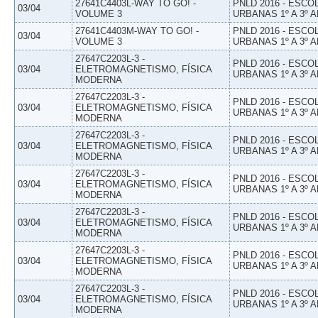
27641C4403L-WAY TO GO! -
PNLD 2016 - ESCO
03/04
VOLUME 3
URBANAS 1º A 3º 
27641C4403M-WAY TO GO! -
PNLD 2016 - ESCO
03/04
VOLUME 3
URBANAS 1º A 3º 
27647C2203L-3 -
PNLD 2016 - ESCO
03/04
ELETROMAGNETISMO, FÍSICA
URBANAS 1º A 3º 
MODERNA
27647C2203L-3 -
PNLD 2016 - ESCO
03/04
ELETROMAGNETISMO, FÍSICA
URBANAS 1º A 3º 
MODERNA
27647C2203L-3 -
PNLD 2016 - ESCO
03/04
ELETROMAGNETISMO, FÍSICA
URBANAS 1º A 3º 
MODERNA
27647C2203L-3 -
PNLD 2016 - ESCO
03/04
ELETROMAGNETISMO, FÍSICA
URBANAS 1º A 3º 
MODERNA
27647C2203L-3 -
PNLD 2016 - ESCO
03/04
ELETROMAGNETISMO, FÍSICA
URBANAS 1º A 3º 
MODERNA
27647C2203L-3 -
PNLD 2016 - ESCO
03/04
ELETROMAGNETISMO, FÍSICA
URBANAS 1º A 3º 
MODERNA
27647C2203L-3 -
PNLD 2016 - ESCO
03/04
ELETROMAGNETISMO, FÍSICA
URBANAS 1º A 3º 
MODERNA