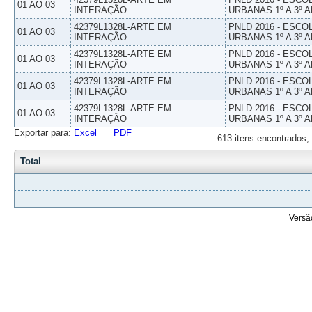
01 AO 03
INTERAÇÃO
URBANAS 1º A 3º 
42379L1328L-ARTE EM
PNLD 2016 - ESCO
01 AO 03
INTERAÇÃO
URBANAS 1º A 3º 
42379L1328L-ARTE EM
PNLD 2016 - ESCO
01 AO 03
INTERAÇÃO
URBANAS 1º A 3º 
42379L1328L-ARTE EM
PNLD 2016 - ESCO
01 AO 03
INTERAÇÃO
URBANAS 1º A 3º 
42379L1328L-ARTE EM
PNLD 2016 - ESCO
01 AO 03
INTERAÇÃO
URBANAS 1º A 3º 
Exportar para:
Excel
PDF
613 itens encontrados,
Total
Versã