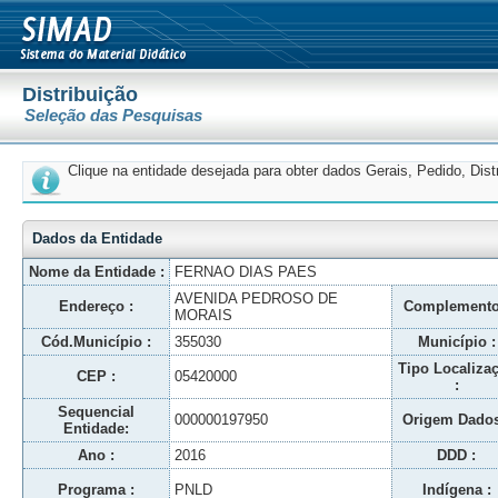
Distribuição
Seleção das Pesquisas
Clique na entidade desejada para obter dados Gerais, Pedido, Dis
Dados da Entidade
Nome da Entidade :
FERNAO DIAS PAES
AVENIDA PEDROSO DE
Endereço :
Complemento
MORAIS
Cód.Município :
355030
Município :
Tipo Localiza
CEP :
05420000
:
Sequencial
000000197950
Origem Dados
Entidade:
Ano :
2016
DDD :
Programa :
PNLD
Indígena :