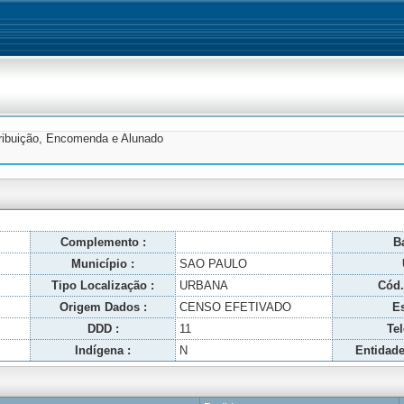
tribuição, Encomenda e Alunado
Complemento :
Ba
Município :
SAO PAULO
Tipo Localização :
URBANA
Cód.
Origem Dados :
CENSO EFETIVADO
Es
DDD :
11
Tel
Indígena :
N
Entidade