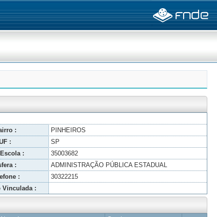
irro :
PINHEIROS
UF :
SP
Escola :
35003682
fera :
ADMINISTRAÇÃO PÚBLICA ESTADUAL
efone :
30322215
 Vinculada :