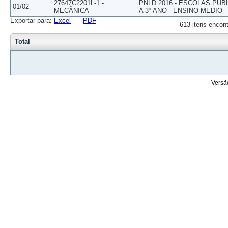
27647C2201L-1 -
PNLD 2016 - ESCOLAS PUB
01/02
MECÂNICA
A 3º ANO - ENSINO MEDIO
Exportar para:
Excel
PDF
613 itens encont
Total
Versã