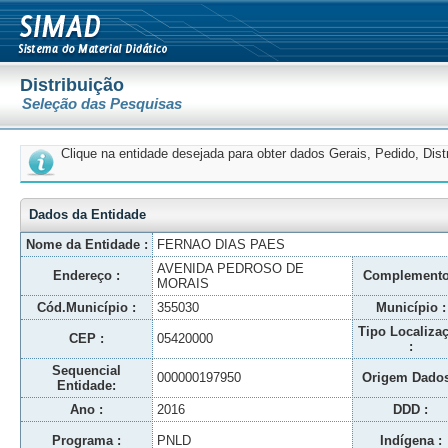
Distribuição
Seleção das Pesquisas
Clique na entidade desejada para obter dados Gerais, Pedido, Dis
Dados da Entidade
Nome da Entidade :
FERNAO DIAS PAES
AVENIDA PEDROSO DE
Endereço :
Complemento
MORAIS
Cód.Município :
355030
Município :
Tipo Localiza
CEP :
05420000
:
Sequencial
000000197950
Origem Dados
Entidade:
Ano :
2016
DDD :
Programa :
PNLD
Indígena :