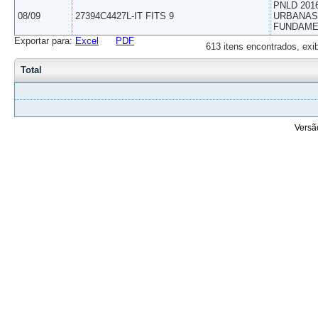
PNLD 201
08/09
27394C4427L-IT FITS 9
URBANAS 
FUNDAME
Exportar para:
Excel
PDF
613 itens encontrados, exi
Total
Versã