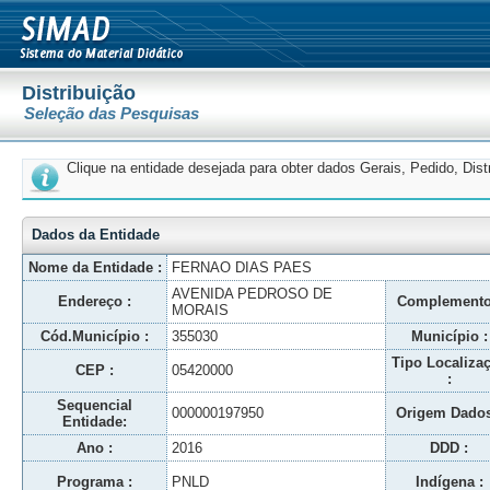
Distribuição
Seleção das Pesquisas
Clique na entidade desejada para obter dados Gerais, Pedido, Dis
Dados da Entidade
Nome da Entidade :
FERNAO DIAS PAES
AVENIDA PEDROSO DE
Endereço :
Complemento
MORAIS
Cód.Município :
355030
Município :
Tipo Localiza
CEP :
05420000
:
Sequencial
000000197950
Origem Dados
Entidade:
Ano :
2016
DDD :
Programa :
PNLD
Indígena :