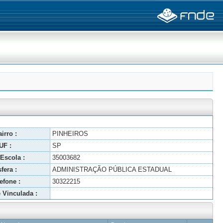
irro :
PINHEIROS
UF :
SP
Escola :
35003682
fera :
ADMINISTRAÇÃO PÚBLICA ESTADUAL
efone :
30322215
 Vinculada :