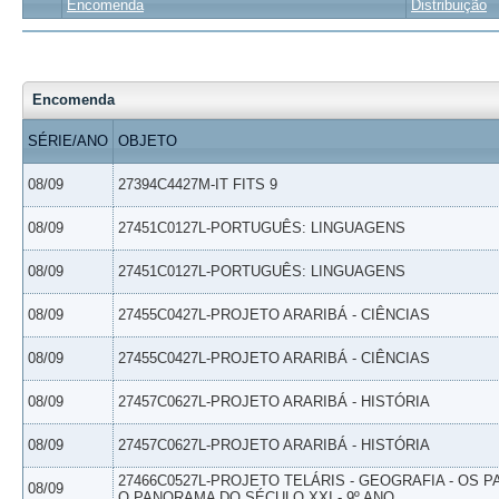
Encomenda
Distribuição
Encomenda
SÉRIE/ANO
OBJETO
08/09
27394C4427M-IT FITS 9
08/09
27451C0127L-PORTUGUÊS: LINGUAGENS
08/09
27451C0127L-PORTUGUÊS: LINGUAGENS
08/09
27455C0427L-PROJETO ARARIBÁ - CIÊNCIAS
08/09
27455C0427L-PROJETO ARARIBÁ - CIÊNCIAS
08/09
27457C0627L-PROJETO ARARIBÁ - HISTÓRIA
08/09
27457C0627L-PROJETO ARARIBÁ - HISTÓRIA
27466C0527L-PROJETO TELÁRIS - GEOGRAFIA - OS 
08/09
O PANORAMA DO SÉCULO XXI - 9º ANO