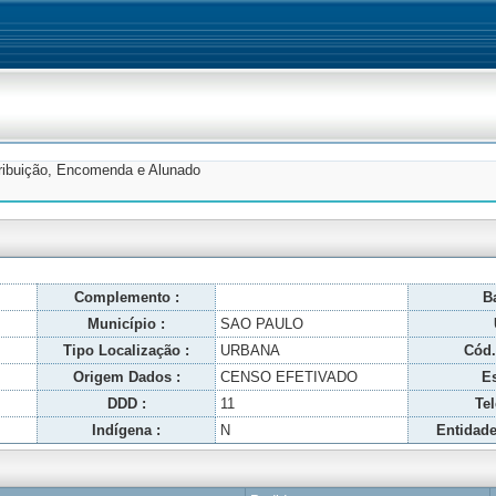
tribuição, Encomenda e Alunado
Complemento :
Ba
Município :
SAO PAULO
Tipo Localização :
URBANA
Cód.
Origem Dados :
CENSO EFETIVADO
Es
DDD :
11
Tel
Indígena :
N
Entidade