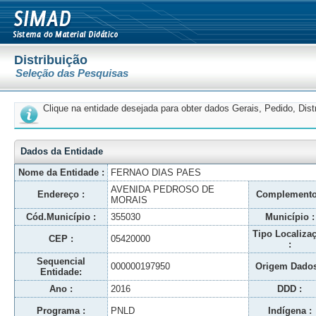
Distribuição
Seleção das Pesquisas
Clique na entidade desejada para obter dados Gerais, Pedido, Dis
Dados da Entidade
Nome da Entidade :
FERNAO DIAS PAES
AVENIDA PEDROSO DE
Endereço :
Complemento
MORAIS
Cód.Município :
355030
Município :
Tipo Localiza
CEP :
05420000
:
Sequencial
000000197950
Origem Dados
Entidade:
Ano :
2016
DDD :
Programa :
PNLD
Indígena :