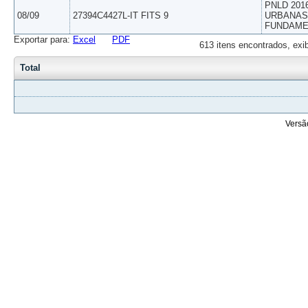
PNLD 201
08/09
27394C4427L-IT FITS 9
URBANAS 
FUNDAME
Exportar para:
Excel
PDF
613 itens encontrados, exi
Total
Versã