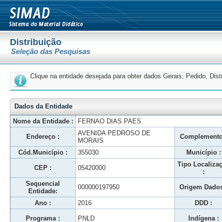
Distribuição
Seleção das Pesquisas
Clique na entidade desejada para obter dados Gerais, Pedido, Dis
Dados da Entidade
Nome da Entidade :
FERNAO DIAS PAES
AVENIDA PEDROSO DE
Endereço :
Complemento
MORAIS
Cód.Município :
355030
Município :
Tipo Localiza
CEP :
05420000
:
Sequencial
000000197950
Origem Dados
Entidade:
Ano :
2016
DDD :
Programa :
PNLD
Indígena :