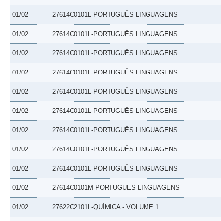
01/02
27614C0101L-PORTUGUÊS LINGUAGENS
01/02
27614C0101L-PORTUGUÊS LINGUAGENS
01/02
27614C0101L-PORTUGUÊS LINGUAGENS
01/02
27614C0101L-PORTUGUÊS LINGUAGENS
01/02
27614C0101L-PORTUGUÊS LINGUAGENS
01/02
27614C0101L-PORTUGUÊS LINGUAGENS
01/02
27614C0101L-PORTUGUÊS LINGUAGENS
01/02
27614C0101L-PORTUGUÊS LINGUAGENS
01/02
27614C0101L-PORTUGUÊS LINGUAGENS
01/02
27614C0101M-PORTUGUÊS LINGUAGENS
01/02
27622C2101L-QUÍMICA - VOLUME 1