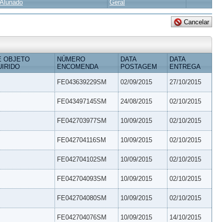
Alunado
Geral
E OBJETO
NÚMERO
DATA
DATA
IRIDO
ENCOMENDA
POSTAGEM
ENTREGA
FE043639229SM
02/09/2015
27/10/2015
FE043497145SM
24/08/2015
02/10/2015
FE042703977SM
10/09/2015
02/10/2015
FE042704116SM
10/09/2015
02/10/2015
FE042704102SM
10/09/2015
02/10/2015
FE042704093SM
10/09/2015
02/10/2015
FE042704080SM
10/09/2015
02/10/2015
FE042704076SM
10/09/2015
14/10/2015