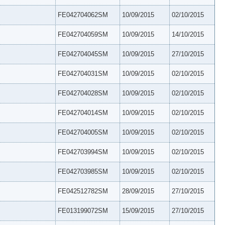
FE042704062SM
10/09/2015
02/10/2015
FE042704059SM
10/09/2015
14/10/2015
FE042704045SM
10/09/2015
27/10/2015
FE042704031SM
10/09/2015
02/10/2015
FE042704028SM
10/09/2015
02/10/2015
FE042704014SM
10/09/2015
02/10/2015
FE042704005SM
10/09/2015
02/10/2015
FE042703994SM
10/09/2015
02/10/2015
FE042703985SM
10/09/2015
02/10/2015
FE042512782SM
28/09/2015
27/10/2015
FE013199072SM
15/09/2015
27/10/2015