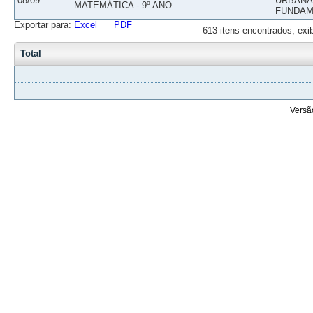
08/09
URBANAS
MATEMÁTICA - 9º ANO
FUNDAM
Exportar para:
Excel
PDF
613 itens encontrados, exi
Total
Versã