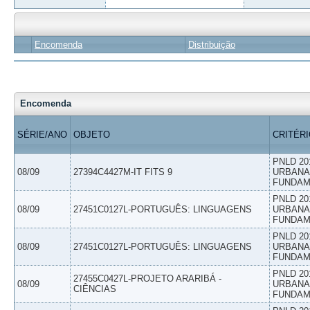
Encomenda
Distribuição
Encomenda
SÉRIE/ANO
OBJETO
CRITÉR
PNLD 20
08/09
27394C4427M-IT FITS 9
URBANAS
FUNDAM
PNLD 20
08/09
27451C0127L-PORTUGUÊS: LINGUAGENS
URBANAS
FUNDAM
PNLD 20
08/09
27451C0127L-PORTUGUÊS: LINGUAGENS
URBANAS
FUNDAM
PNLD 20
27455C0427L-PROJETO ARARIBÁ -
08/09
URBANAS
CIÊNCIAS
FUNDAM