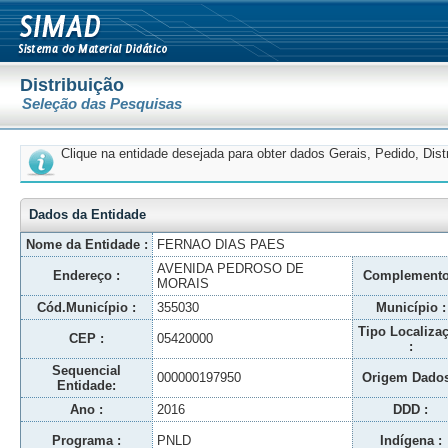
Distribuição
Seleção das Pesquisas
Clique na entidade desejada para obter dados Gerais, Pedido, Dis
Dados da Entidade
Nome da Entidade :
FERNAO DIAS PAES
AVENIDA PEDROSO DE
Endereço :
Complemento
MORAIS
Cód.Município :
355030
Município :
Tipo Localiza
CEP :
05420000
:
Sequencial
000000197950
Origem Dados
Entidade:
Ano :
2016
DDD :
Programa :
PNLD
Indígena :