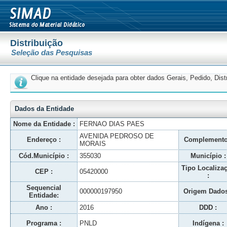
Distribuição
Seleção das Pesquisas
Clique na entidade desejada para obter dados Gerais, Pedido, Dis
Dados da Entidade
Nome da Entidade :
FERNAO DIAS PAES
AVENIDA PEDROSO DE
Endereço :
Complemento
MORAIS
Cód.Município :
355030
Município :
Tipo Localiza
CEP :
05420000
:
Sequencial
000000197950
Origem Dados
Entidade:
Ano :
2016
DDD :
Programa :
PNLD
Indígena :