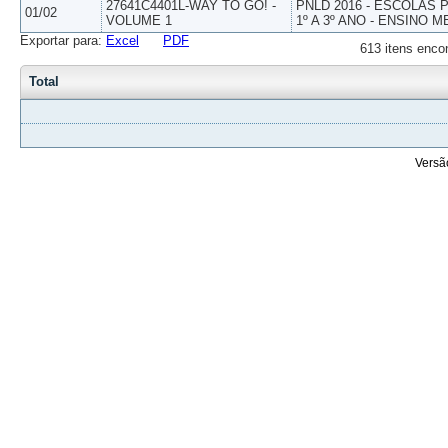
27641C4401L-WAY TO GO! -
PNLD 2016 - ESCOLAS
01/02
VOLUME 1
1º A 3º ANO - ENSINO M
Exportar para:
Excel
PDF
613 itens enco
Total
Versã