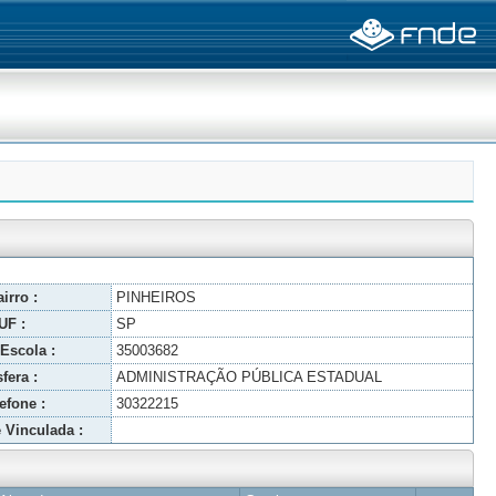
irro :
PINHEIROS
UF :
SP
Escola :
35003682
fera :
ADMINISTRAÇÃO PÚBLICA ESTADUAL
efone :
30322215
 Vinculada :