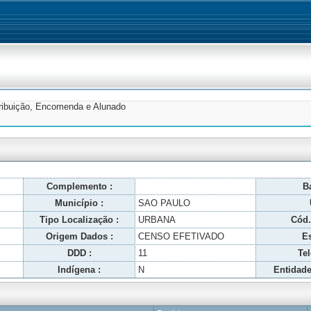
tribuição, Encomenda e Alunado
Complemento :
Ba
Município :
SAO PAULO
Tipo Localização :
URBANA
Cód.
Origem Dados :
CENSO EFETIVADO
Es
DDD :
11
Tel
Indígena :
N
Entidade