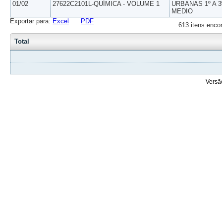
01/02
27622C2101L-QUÍMICA - VOLUME 1
URBANAS 1º A 3
MEDIO
Exportar para:
Excel
PDF
613 itens enco
Total
Versã