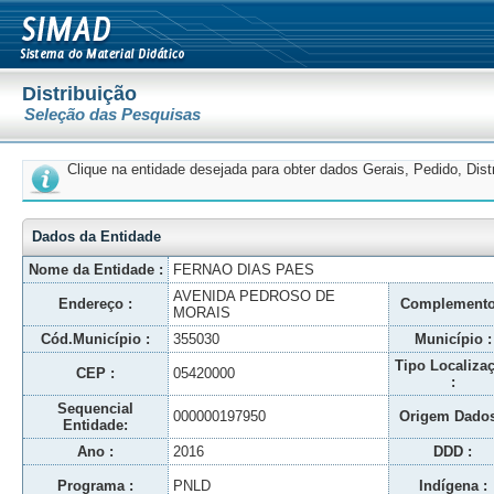
Distribuição
Seleção das Pesquisas
Clique na entidade desejada para obter dados Gerais, Pedido, Dis
Dados da Entidade
Nome da Entidade :
FERNAO DIAS PAES
AVENIDA PEDROSO DE
Endereço :
Complemento
MORAIS
Cód.Município :
355030
Município :
Tipo Localiza
CEP :
05420000
:
Sequencial
000000197950
Origem Dados
Entidade:
Ano :
2016
DDD :
Programa :
PNLD
Indígena :