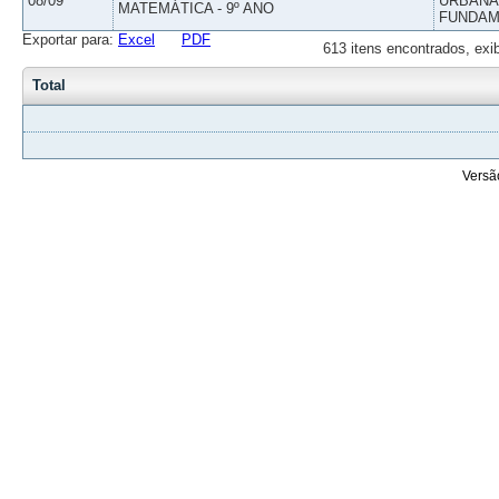
08/09
URBANAS
MATEMÁTICA - 9º ANO
FUNDAM
Exportar para:
Excel
PDF
613 itens encontrados, exi
Total
Versã