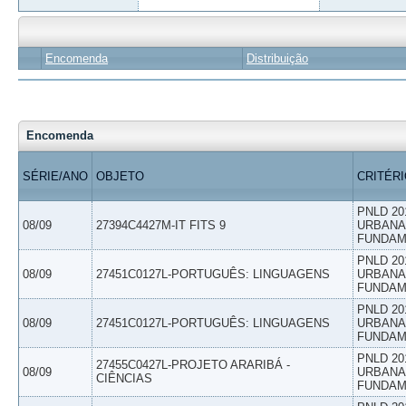
Encomenda
Distribuição
Encomenda
SÉRIE/ANO
OBJETO
CRITÉR
PNLD 20
08/09
27394C4427M-IT FITS 9
URBANAS
FUNDAM
PNLD 20
08/09
27451C0127L-PORTUGUÊS: LINGUAGENS
URBANAS
FUNDAM
PNLD 20
08/09
27451C0127L-PORTUGUÊS: LINGUAGENS
URBANAS
FUNDAM
PNLD 20
27455C0427L-PROJETO ARARIBÁ -
08/09
URBANAS
CIÊNCIAS
FUNDAM