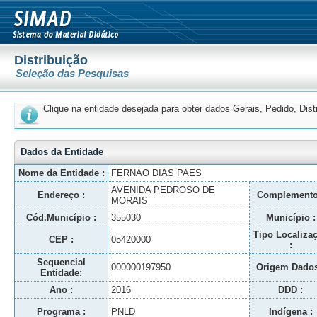
Distribuição
Seleção das Pesquisas
Clique na entidade desejada para obter dados Gerais, Pedido, Dis
Dados da Entidade
Nome da Entidade :
FERNAO DIAS PAES
AVENIDA PEDROSO DE
Endereço :
Complemento
MORAIS
Cód.Município :
355030
Município :
Tipo Localiza
CEP :
05420000
:
Sequencial
000000197950
Origem Dados
Entidade:
Ano :
2016
DDD :
Programa :
PNLD
Indígena :