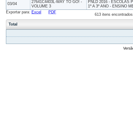
27641C4403L-WAY TO GO! -
PNLD 2016 - ESCOLAS
03/04
VOLUME 3
1º A 3º ANO - ENSINO M
Exportar para:
Excel
PDF
613 itens encontrados
Total
Versã