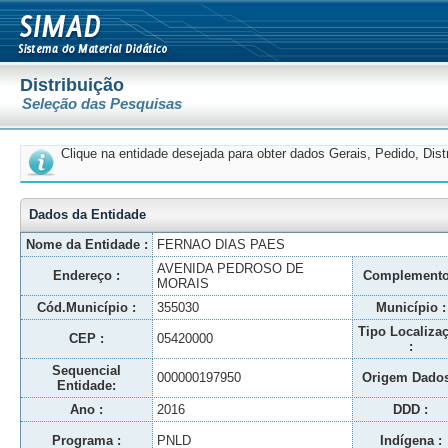
Distribuição
Seleção das Pesquisas
Clique na entidade desejada para obter dados Gerais, Pedido, Dis
Dados da Entidade
Nome da Entidade :
FERNAO DIAS PAES
AVENIDA PEDROSO DE
Endereço :
Complemento
MORAIS
Cód.Município :
355030
Município :
Tipo Localiza
CEP :
05420000
:
Sequencial
000000197950
Origem Dados
Entidade:
Ano :
2016
DDD :
Programa :
PNLD
Indígena :