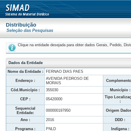
Distribuição
Seleção das Pesquisas
Clique na entidade desejada para obter dados Gerais, Pedido, Dis
Dados da Entidade
Nome da Entidade :
FERNAO DIAS PAES
AVENIDA PEDROSO DE
Endereço :
Complemento
MORAIS
Cód.Município :
355030
Município :
Tipo Localiza
CEP :
05420000
:
Sequencial
000000197950
Origem Dados
Entidade:
Ano :
2016
DDD :
Programa :
PNLD
Indígena :