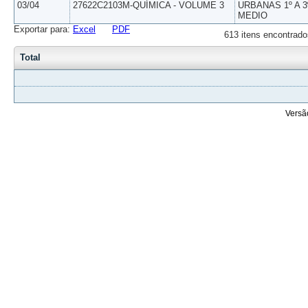
03/04
27622C2103M-QUÍMICA - VOLUME 3
URBANAS 1º A 3
MEDIO
Exportar para:
Excel
PDF
613 itens encontrado
Total
Versã