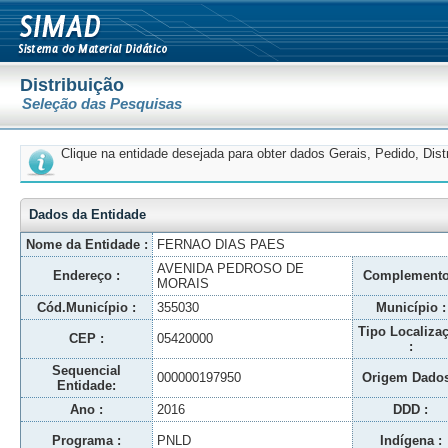
Distribuição
Seleção das Pesquisas
Clique na entidade desejada para obter dados Gerais, Pedido, Dis
Dados da Entidade
Nome da Entidade :
FERNAO DIAS PAES
AVENIDA PEDROSO DE
Endereço :
Complemento
MORAIS
Cód.Município :
355030
Município :
Tipo Localiza
CEP :
05420000
:
Sequencial
000000197950
Origem Dados
Entidade:
Ano :
2016
DDD :
Programa :
PNLD
Indígena :