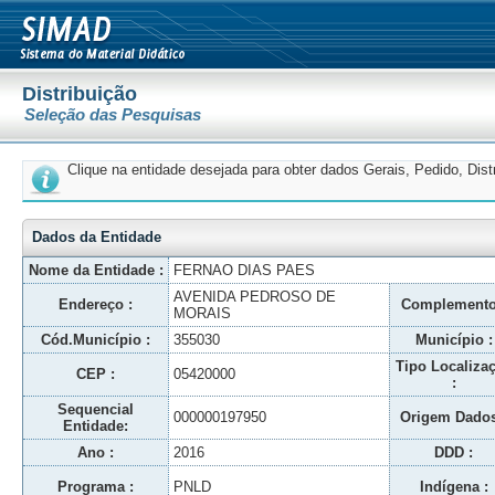
Distribuição
Seleção das Pesquisas
Clique na entidade desejada para obter dados Gerais, Pedido, Dis
Dados da Entidade
Nome da Entidade :
FERNAO DIAS PAES
AVENIDA PEDROSO DE
Endereço :
Complemento
MORAIS
Cód.Município :
355030
Município :
Tipo Localiza
CEP :
05420000
:
Sequencial
000000197950
Origem Dados
Entidade:
Ano :
2016
DDD :
Programa :
PNLD
Indígena :