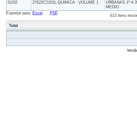
01/02
27622C2101L-QUÍMICA - VOLUME 1
URBANAS 1º A 3
MEDIO
Exportar para:
Excel
PDF
613 itens enco
Total
Versã