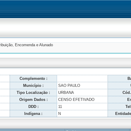
tribuição, Encomenda e Alunado
Complemento :
Ba
Município :
SAO PAULO
Tipo Localização :
URBANA
Cód.
Origem Dados :
CENSO EFETIVADO
Es
DDD :
11
Tel
Indígena :
N
Entidade