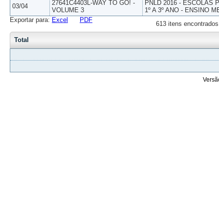
27641C4403L-WAY TO GO! -
PNLD 2016 - ESCOLAS
03/04
VOLUME 3
1º A 3º ANO - ENSINO M
Exportar para:
Excel
PDF
613 itens encontrados
Total
Versã