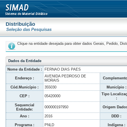
Distribuição
Seleção das Pesquisas
Clique na entidade desejada para obter dados Gerais, Pedido, Dis
Dados da Entidade
Nome da Entidade :
FERNAO DIAS PAES
AVENIDA PEDROSO DE
Endereço :
Complemento
MORAIS
Cód.Município :
355030
Município :
Tipo Localiza
CEP :
05420000
:
Sequencial
000000197950
Origem Dados
Entidade:
Ano :
2016
DDD :
Programa :
PNLD
Indígena :