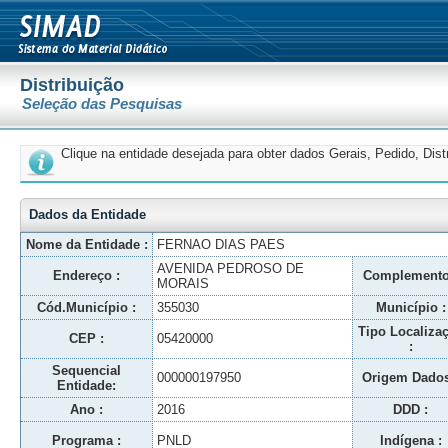
Distribuição
Seleção das Pesquisas
Clique na entidade desejada para obter dados Gerais, Pedido, Dis
Dados da Entidade
Nome da Entidade :
FERNAO DIAS PAES
AVENIDA PEDROSO DE
Endereço :
Complemento
MORAIS
Cód.Município :
355030
Município :
Tipo Localiza
CEP :
05420000
:
Sequencial
000000197950
Origem Dados
Entidade:
Ano :
2016
DDD :
Programa :
PNLD
Indígena :