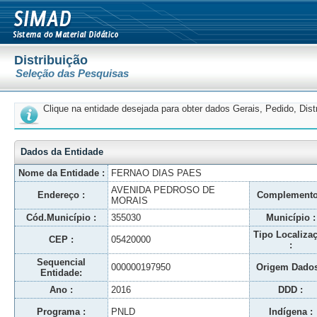
Distribuição
Seleção das Pesquisas
Clique na entidade desejada para obter dados Gerais, Pedido, Dis
Dados da Entidade
Nome da Entidade :
FERNAO DIAS PAES
AVENIDA PEDROSO DE
Endereço :
Complemento
MORAIS
Cód.Município :
355030
Município :
Tipo Localiza
CEP :
05420000
:
Sequencial
000000197950
Origem Dados
Entidade:
Ano :
2016
DDD :
Programa :
PNLD
Indígena :