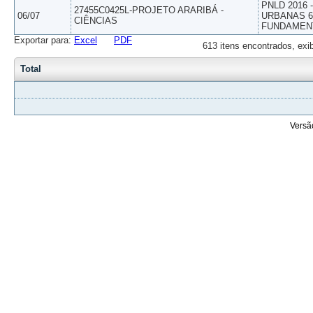
PNLD 2016
27455C0425L-PROJETO ARARIBÁ -
06/07
URBANAS 6º
CIÊNCIAS
FUNDAMEN
Exportar para:
Excel
PDF
613 itens encontrados, exi
Total
Versã