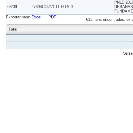
PNLD 201
08/09
27394C4427L-IT FITS 9
URBANAS 
FUNDAME
Exportar para:
Excel
PDF
613 itens encontrados, exi
Total
Versã