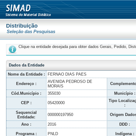
Distribuição
Seleção das Pesquisas
Clique na entidade desejada para obter dados Gerais, Pedido, Dis
Dados da Entidade
Nome da Entidade :
FERNAO DIAS PAES
AVENIDA PEDROSO DE
Endereço :
Complemento
MORAIS
Cód.Município :
355030
Município :
Tipo Localiza
CEP :
05420000
:
Sequencial
000000197950
Origem Dados
Entidade:
Ano :
2016
DDD :
Programa :
PNLD
Indígena :