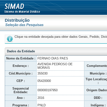
Distribuição
Seleção das Pesquisas
Clique na entidade desejada para obter dados Gerais, Pedido, Dis
Dados da Entidade
Nome da Entidade :
FERNAO DIAS PAES
AVENIDA PEDROSO DE
Endereço :
Complemento
MORAIS
Cód.Município :
355030
Município :
Tipo Localiza
CEP :
05420000
:
Sequencial
000000197950
Origem Dados
Entidade:
Ano :
2016
DDD :
Programa :
PNLD
Indígena :