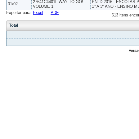
27641C4401L-WAY TO GO! -
PNLD 2016 - ESCOLAS
01/02
VOLUME 1
1º A 3º ANO - ENSINO M
Exportar para:
Excel
PDF
613 itens enco
Total
Versã