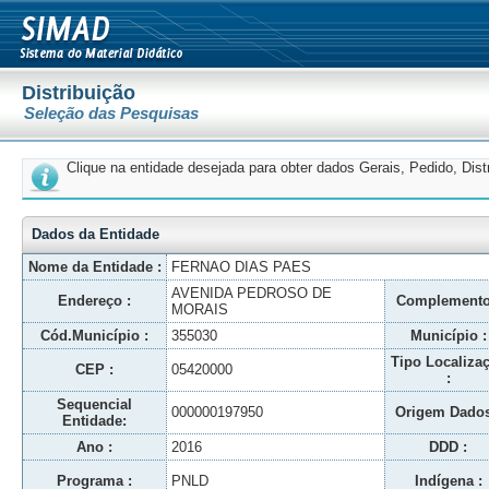
Distribuição
Seleção das Pesquisas
Clique na entidade desejada para obter dados Gerais, Pedido, Dis
Dados da Entidade
Nome da Entidade :
FERNAO DIAS PAES
AVENIDA PEDROSO DE
Endereço :
Complemento
MORAIS
Cód.Município :
355030
Município :
Tipo Localiza
CEP :
05420000
:
Sequencial
000000197950
Origem Dados
Entidade:
Ano :
2016
DDD :
Programa :
PNLD
Indígena :