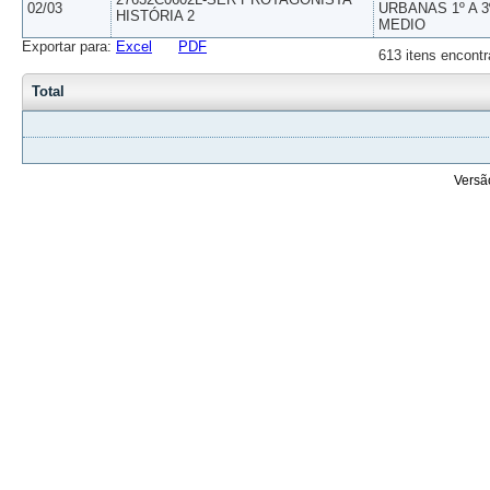
02/03
URBANAS 1º A 3
HISTÓRIA 2
MEDIO
Exportar para:
Excel
PDF
613 itens encontr
Total
Versã