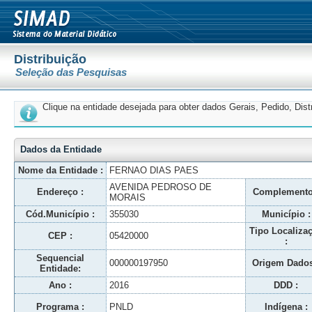
Distribuição
Seleção das Pesquisas
Clique na entidade desejada para obter dados Gerais, Pedido, Dis
Dados da Entidade
Nome da Entidade :
FERNAO DIAS PAES
AVENIDA PEDROSO DE
Endereço :
Complemento
MORAIS
Cód.Município :
355030
Município :
Tipo Localiza
CEP :
05420000
:
Sequencial
000000197950
Origem Dados
Entidade:
Ano :
2016
DDD :
Programa :
PNLD
Indígena :