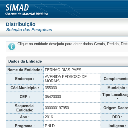
Distribuição
Seleção das Pesquisas
Clique na entidade desejada para obter dados Gerais, Pedido, Dis
Dados da Entidade
Nome da Entidade :
FERNAO DIAS PAES
AVENIDA PEDROSO DE
Endereço :
Complemento
MORAIS
Cód.Município :
355030
Município :
Tipo Localiza
CEP :
05420000
:
Sequencial
000000197950
Origem Dados
Entidade:
Ano :
2016
DDD :
Programa :
PNLD
Indígena :