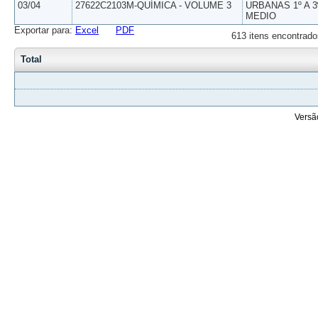
03/04
27622C2103M-QUÍMICA - VOLUME 3
URBANAS 1º A 3
MEDIO
Exportar para:
Excel
PDF
613 itens encontrado
Total
Versã