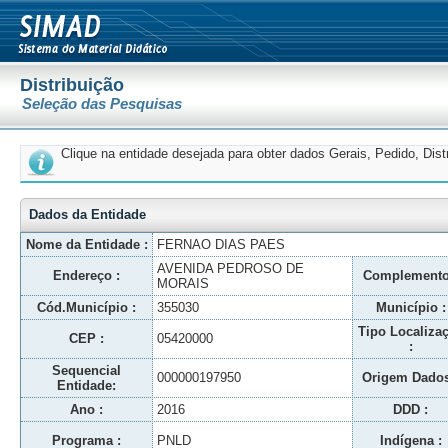
Distribuição
Seleção das Pesquisas
Clique na entidade desejada para obter dados Gerais, Pedido, Dis
Dados da Entidade
Nome da Entidade :
FERNAO DIAS PAES
AVENIDA PEDROSO DE
Endereço :
Complemento
MORAIS
Cód.Município :
355030
Município :
Tipo Localiza
CEP :
05420000
:
Sequencial
000000197950
Origem Dados
Entidade:
Ano :
2016
DDD :
Programa :
PNLD
Indígena :