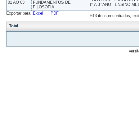
01 AO 03
FUNDAMENTOS DE
1º A 3º ANO - ENSINO ME
FILOSOFIA
Exportar para:
Excel
PDF
613 itens encontrados, exi
Total
Versã