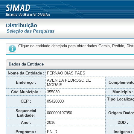
Distribuição
Seleção das Pesquisas
Clique na entidade desejada para obter dados Gerais, Pedido, Dis
Dados da Entidade
Nome da Entidade :
FERNAO DIAS PAES
AVENIDA PEDROSO DE
Endereço :
Complemento
MORAIS
Cód.Município :
355030
Município :
Tipo Localiza
CEP :
05420000
:
Sequencial
000000197950
Origem Dados
Entidade:
Ano :
2016
DDD :
Programa :
PNLD
Indígena :