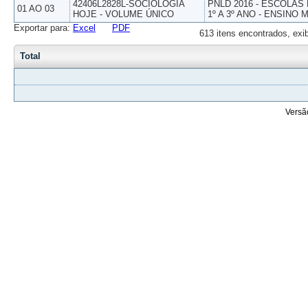
42406L2828L-SOCIOLOGIA
PNLD 2016 - ESCOLAS
01 AO 03
HOJE - VOLUME ÚNICO
1º A 3º ANO - ENSINO 
Exportar para:
Excel
PDF
613 itens encontrados, exi
Total
Versã