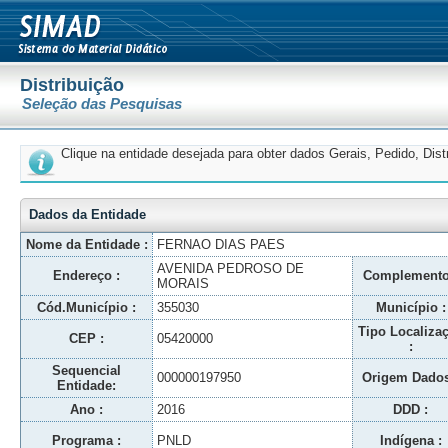
Distribuição
Seleção das Pesquisas
Clique na entidade desejada para obter dados Gerais, Pedido, Dis
Dados da Entidade
Nome da Entidade :
FERNAO DIAS PAES
AVENIDA PEDROSO DE
Endereço :
Complemento
MORAIS
Cód.Município :
355030
Município :
Tipo Localiza
CEP :
05420000
:
Sequencial
000000197950
Origem Dados
Entidade:
Ano :
2016
DDD :
Programa :
PNLD
Indígena :