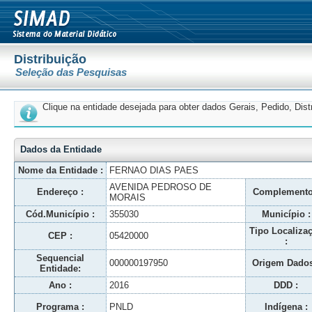
Distribuição
Seleção das Pesquisas
Clique na entidade desejada para obter dados Gerais, Pedido, Dis
Dados da Entidade
Nome da Entidade :
FERNAO DIAS PAES
AVENIDA PEDROSO DE
Endereço :
Complemento
MORAIS
Cód.Município :
355030
Município :
Tipo Localiza
CEP :
05420000
:
Sequencial
000000197950
Origem Dados
Entidade:
Ano :
2016
DDD :
Programa :
PNLD
Indígena :