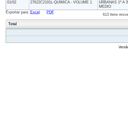
01/02
27622C2101L-QUÍMICA - VOLUME 1
URBANAS 1º A 3
MEDIO
Exportar para:
Excel
PDF
613 itens enco
Total
Versã