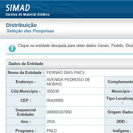
Distribuição
Seleção das Pesquisas
Clique na entidade desejada para obter dados Gerais, Pedido, Dis
Dados da Entidade
Nome da Entidade :
FERNAO DIAS PAES
AVENIDA PEDROSO DE
Endereço :
Complemento
MORAIS
Cód.Município :
355030
Município :
Tipo Localiza
CEP :
05420000
:
Sequencial
000000197950
Origem Dados
Entidade:
Ano :
2016
DDD :
Programa :
PNLD
Indígena :