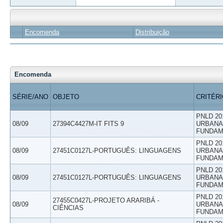
Encomenda
Distribuição
Encomenda
SÉRIE/ANO
OBJETO
CRITÉR
PNLD 20
08/09
27394C4427M-IT FITS 9
URBANAS
FUNDAM
PNLD 20
08/09
27451C0127L-PORTUGUÊS: LINGUAGENS
URBANAS
FUNDAM
PNLD 20
08/09
27451C0127L-PORTUGUÊS: LINGUAGENS
URBANAS
FUNDAM
PNLD 20
27455C0427L-PROJETO ARARIBÁ -
08/09
URBANAS
CIÊNCIAS
FUNDAM