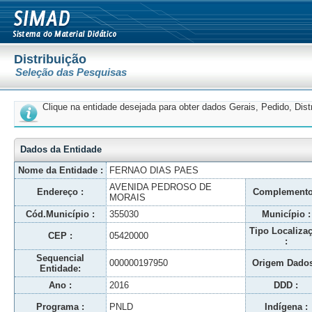
Distribuição
Seleção das Pesquisas
Clique na entidade desejada para obter dados Gerais, Pedido, Dis
Dados da Entidade
Nome da Entidade :
FERNAO DIAS PAES
AVENIDA PEDROSO DE
Endereço :
Complemento
MORAIS
Cód.Município :
355030
Município :
Tipo Localiza
CEP :
05420000
:
Sequencial
000000197950
Origem Dados
Entidade:
Ano :
2016
DDD :
Programa :
PNLD
Indígena :