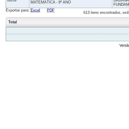
08/09
URBANAS
MATEMÁTICA - 9º ANO
FUNDAM
Exportar para:
Excel
PDF
613 itens encontrados, exi
Total
Versã