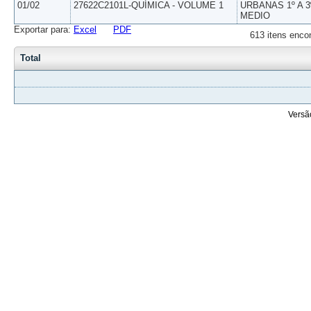
01/02
27622C2101L-QUÍMICA - VOLUME 1
URBANAS 1º A 3
MEDIO
Exportar para:
Excel
PDF
613 itens enco
Total
Versã