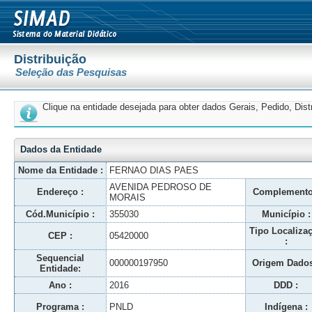
Distribuição
Seleção das Pesquisas
Clique na entidade desejada para obter dados Gerais, Pedido, Dis
Dados da Entidade
Nome da Entidade :
FERNAO DIAS PAES
AVENIDA PEDROSO DE
Endereço :
Complemento
MORAIS
Cód.Município :
355030
Município :
Tipo Localiza
CEP :
05420000
:
Sequencial
000000197950
Origem Dados
Entidade:
Ano :
2016
DDD :
Programa :
PNLD
Indígena :