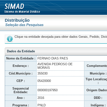
Distribuição
Seleção das Pesquisas
Clique na entidade desejada para obter dados Gerais, Pedido, Dis
Dados da Entidade
Nome da Entidade :
FERNAO DIAS PAES
AVENIDA PEDROSO DE
Endereço :
Complemento
MORAIS
Cód.Município :
355030
Município :
Tipo Localiza
CEP :
05420000
:
Sequencial
000000197950
Origem Dados
Entidade:
Ano :
2016
DDD :
Programa :
PNLD
Indígena :