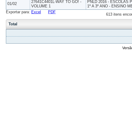
27641C4401L-WAY TO GO! -
PNLD 2016 - ESCOLAS
01/02
VOLUME 1
1º A 3º ANO - ENSINO M
Exportar para:
Excel
PDF
613 itens enco
Total
Versã