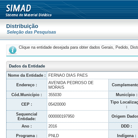
Distribuição
Seleção das Pesquisas
Clique na entidade desejada para obter dados Gerais, Pedido, Dis
Dados da Entidade
Nome da Entidade :
FERNAO DIAS PAES
AVENIDA PEDROSO DE
Endereço :
Complemento
MORAIS
Cód.Município :
355030
Município :
Tipo Localiza
CEP :
05420000
:
Sequencial
000000197950
Origem Dados
Entidade:
Ano :
2016
DDD :
Programa :
PNLD
Indígena :