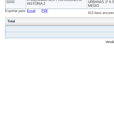
02/03
URBANAS 1º A 3
HISTÓRIA 2
MEDIO
Exportar para:
Excel
PDF
613 itens encontr
Total
Versã