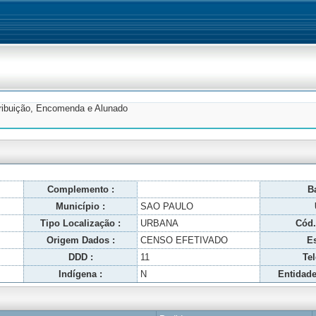
tribuição, Encomenda e Alunado
Complemento :
Ba
Município :
SAO PAULO
Tipo Localização :
URBANA
Cód.
Origem Dados :
CENSO EFETIVADO
Es
DDD :
11
Tel
Indígena :
N
Entidade