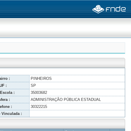
irro :
PINHEIROS
UF :
SP
Escola :
35003682
fera :
ADMINISTRAÇÃO PÚBLICA ESTADUAL
efone :
30322215
 Vinculada :