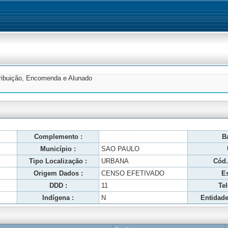
tribuição, Encomenda e Alunado
Complemento :
Ba
Município :
SAO PAULO
Tipo Localização :
URBANA
Cód.
Origem Dados :
CENSO EFETIVADO
Es
DDD :
11
Tel
Indígena :
N
Entidade