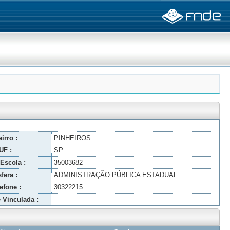
irro :
PINHEIROS
UF :
SP
Escola :
35003682
fera :
ADMINISTRAÇÃO PÚBLICA ESTADUAL
efone :
30322215
 Vinculada :