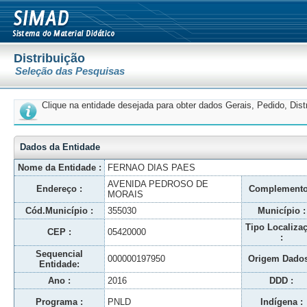
Distribuição
Seleção das Pesquisas
Clique na entidade desejada para obter dados Gerais, Pedido, Dis
Dados da Entidade
Nome da Entidade :
FERNAO DIAS PAES
AVENIDA PEDROSO DE
Endereço :
Complemento
MORAIS
Cód.Município :
355030
Município :
Tipo Localiza
CEP :
05420000
:
Sequencial
000000197950
Origem Dados
Entidade:
Ano :
2016
DDD :
Programa :
PNLD
Indígena :