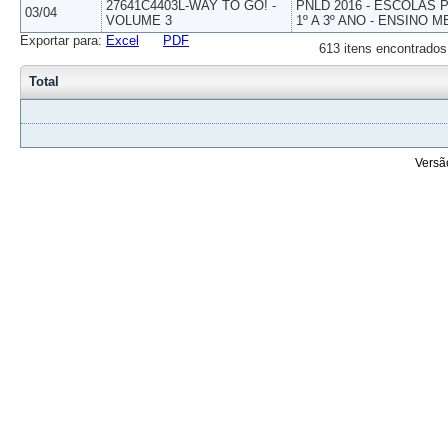
27641C4403L-WAY TO GO! -
PNLD 2016 - ESCOLAS
03/04
VOLUME 3
1º A 3º ANO - ENSINO M
Exportar para:
Excel
PDF
613 itens encontrados
Total
Versã