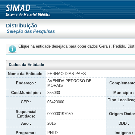
Distribuição
Seleção das Pesquisas
Clique na entidade desejada para obter dados Gerais, Pedido, Dis
Dados da Entidade
Nome da Entidade :
FERNAO DIAS PAES
AVENIDA PEDROSO DE
Endereço :
Complemento
MORAIS
Cód.Município :
355030
Município :
Tipo Localiza
CEP :
05420000
:
Sequencial
000000197950
Origem Dados
Entidade:
Ano :
2016
DDD :
Programa :
PNLD
Indígena :