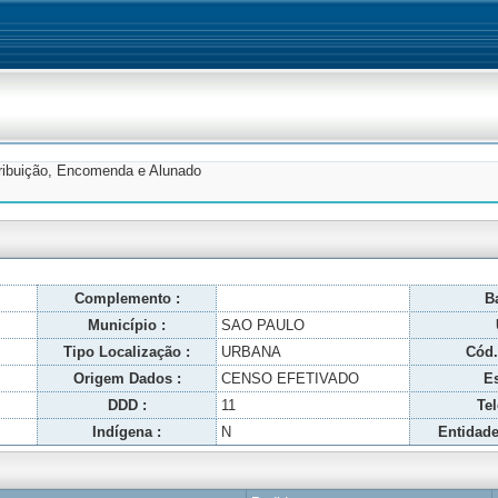
tribuição, Encomenda e Alunado
Complemento :
Ba
Município :
SAO PAULO
Tipo Localização :
URBANA
Cód.
Origem Dados :
CENSO EFETIVADO
Es
DDD :
11
Tel
Indígena :
N
Entidade