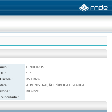
irro :
PINHEIROS
UF :
SP
Escola :
35003682
fera :
ADMINISTRAÇÃO PÚBLICA ESTADUAL
efone :
30322215
 Vinculada :